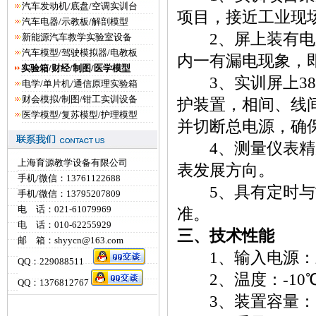
汽车发动机/底盘/空调实训台
项目，接近工业现
汽车电器/示教板/解剖模型
2、屏上装有电压
新能源汽车教学实验室设备
汽车模型/驾驶模拟器/电教板
内一有漏电现象，
实验箱/财经/制图/医学模型
3、实训屏上38
电学/单片机/通信原理实验箱
财会模拟/制图/钳工实训设备
护装置，相间、线
医学模型/复苏模型/护理模型
并切断总电源，确
4、测量仪表精度
上海育源教学设备有限公司
表发展方向。
手机/微信：13761122688
5、具有定时与故
手机/微信：13795207809
电 话：021-61079969
准。
电 话：010-62255929
三、技术性能
邮 箱：shyycn@163.com
1、输入电源：三相
QQ：229088511
2、温度：-10℃
QQ：1376812767
3、装置容量：＜1