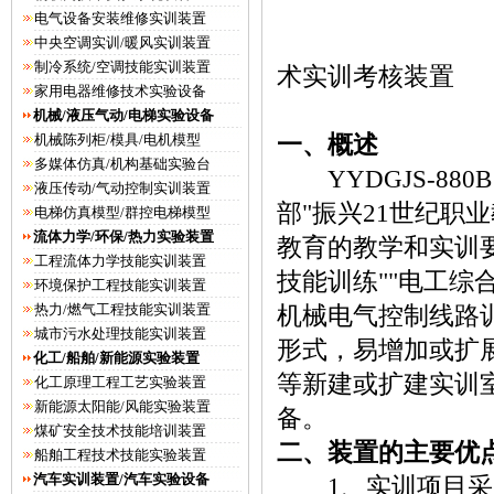
电气设备安装维修实训装置
YYD
中央空调实训/暖风实训装置
制冷系统/空调技能实训装置
术实训考核装置
家用电器维修技术实验设备
机械/液压气动/电梯实验设备
机械陈列柜/模具/电机模型
一、概述
多媒体仿真/机构基础实验台
YYDGJS-880
液压传动/气动控制实训装置
部"振兴21世纪职
电梯仿真模型/群控电梯模型
流体力学/环保/热力实验装置
教育的教学和实训
工程流体力学技能实训装置
技能训练""电工综
环境保护工程技能实训装置
热力/燃气工程技能实训装置
机械电气控制线路
城市污水处理技能实训装置
形式，易增加或扩
化工/船舶/新能源实验装置
等新建或扩建实训
化工原理工程工艺实验装置
新能源太阳能/风能实验装置
备。
煤矿安全技术技能培训装置
二、装置的主要优
船舶工程技术技能实验装置
汽车实训装置/汽车实验设备
1、实训项目采用