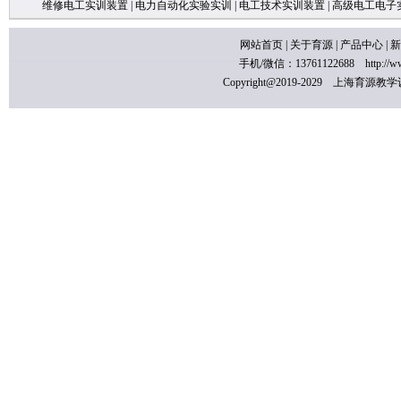
维修电工实训装置
|
电力自动化实验实训
|
电工技术实训装置
|
高级电工电子
网站首页
|
关于育源
|
产品中心
|
新
手机/微信：13761122688
http://
Copyright@2019-2029 上海育源教