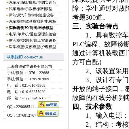
汽车发动机/底盘/空调实训台
障；学生通过对故
汽车电器/示教板/解剖模型
新能源汽车教学实验室设备
考题300道。
汽车模型/驾驶模拟器/电教板
三、实验台特点
实验箱/财经/制图/医学模型
1、具有数控车床
电学/单片机/通信原理实验箱
财会模拟/制图/钳工实训设备
PLC编程、故障
医学模型/复苏模型/护理模型
通过计算机装载西
方可自配）
上海育源教学设备有限公司
2、该装置采用
手机/微信：13761122688
3、设计有专门的
手机/微信：13795207809
电 话：021-61079969
开放的端子接口，
电 话：010-62255929
故障的在线分析判
邮 箱：shyycn@163.com
四、技术参数
QQ：229088511
1、输入电源：三
QQ：1376812767
2、结构：考核柜