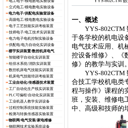
YYS-802CT
电工电子/模电数电实验设备
立式电工/模电数电实验设备
电力电子/供配电实验室设备
一、概述
高级电工/模电数电实验设备
电子工艺技能实训考核装置
YYS-802CT
技师电子/电工技术实训装置
于各学校的机电设
电力电子电机控制实验设备
供配电/电力自动化实训设备
电气技术应用、机
楼宇实训装置/数控机床电气
控设备维修》、《
智能楼宇自动化实训装置
修》的教学与实训
给排水系统/消防实训装置
数控机床电气技能实训装置
YYS-802CT
机床电气技能培训考核装置
合技工学校机电类
工业自动化/传感器技术装置
工厂自动化生产线实训装置
程与操作》课程的
PLC可编程/自动化实训装置
班，安装、维修电
工业机器人教学实训设备
中、高级和技师的
过程控制系统技能实验装置
检测与转换传感器实验装置
物联网/电气安装/家电维修
物联网技术实验系统设备