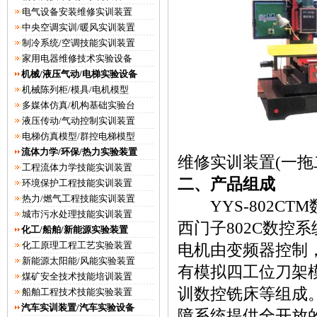
电气设备安装维修实训装置
中央空调实训/暖风实训装置
制冷系统/空调技能实训装置
家用电器维修技术实验设备
机械/液压气动/电梯实验设备
机械陈列柜/模具/电机模型
多媒体仿真/机构基础实验台
液压传动/气动控制实训装置
电梯仿真模型/群控电梯模型
YYS-80
流体力学/环保/热力实验装置
维修实训装置(一拖二
工程流体力学技能实训装置
二、产品组成
环境保护工程技能实训装置
热力/燃气工程技能实训装置
YYS-802CT
城市污水处理技能实训装置
西门子802C数控
化工/船舶/新能源实验装置
化工原理工程工艺实验装置
电机由变频器控制
新能源太阳能/风能实验装置
有模拟四工位刀架模
煤矿安全技术技能培训装置
训数控铣床等组成
船舶工程技术技能实验装置
汽车实训装置/汽车实验设备
障系统提供全开放