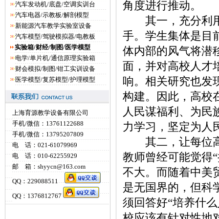
角度进行推动。
汽车发动机/底盘/空调实训台
汽车电器/示教板/解剖模型
其一，充分利用好
新能源汽车教学实验室设备
手。学生集体是目
汽车模型/驾驶模拟器/电教板
实验箱/财经/制图/医学模型
体内部的风气将潜
电学/单片机/通信原理实验箱
面，并对高校人才
财会模拟/制图/钳工实训设备
响。相关研究也发
医学模型/复苏模型/护理模型
构建。因此，高校
人民谋福利、为民
上海育源教学设备有限公司
手机/微信：13761122688
力学习，坚定为人
手机/微信：13795207809
其二，让每位高校
电 话：021-61079969
教师曾经可能觉得
电 话：010-62255929
邮 箱：shyycn@163.com
不大。而随着中美
QQ：229088511
是无国界的，但科
QQ：1376812767
须回答好“培养什
校应该有针对性地