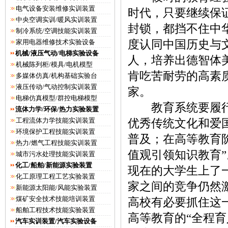
电气设备安装维修实训装置
时代，只要继续保
中央空调实训/暖风实训装置
封锁，都挡不住中
制冷系统/空调技能实训装置
家用电器维修技术实验设备
度认同中国历史与
机械/液压气动/电梯实验设备
人，培养出德智体
机械陈列柜/模具/电机模型
肯吃苦耐劳的高素质
多媒体仿真/机构基础实验台
液压传动/气动控制实训装置
家。
电梯仿真模型/群控电梯模型
教育系统要履行上
流体力学/环保/热力实验装置
工程流体力学技能实训装置
优秀传统文化和爱
环境保护工程技能实训装置
普及；在高等教育阶
热力/燃气工程技能实训装置
值观引领知识教育
城市污水处理技能实训装置
化工/船舶/新能源实验装置
现在的大学生上了
化工原理工程工艺实验装置
家之间的竞争仍然
新能源太阳能/风能实验装置
煤矿安全技术技能培训装置
高校有必要抓住这
船舶工程技术技能实验装置
高等教育的“全程
汽车实训装置/汽车实验设备