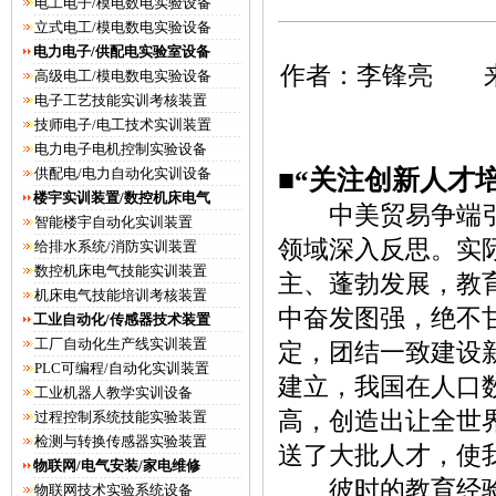
电工电子/模电数电实验设备
立式电工/模电数电实验设备
电力电子/供配电实验室设备
作者：李锋亮 来
高级电工/模电数电实验设备
电子工艺技能实训考核装置
技师电子/电工技术实训装置
电力电子电机控制实验设备
供配电/电力自动化实训设备
■“关注创新人才
楼宇实训装置/数控机床电气
中美贸易争端引起
智能楼宇自动化实训装置
领域深入反思。实
给排水系统/消防实训装置
数控机床电气技能实训装置
主、蓬勃发展，教
机床电气技能培训考核装置
中奋发图强，绝不
工业自动化/传感器技术装置
工厂自动化生产线实训装置
定，团结一致建设
PLC可编程/自动化实训装置
建立，我国在人口
工业机器人教学实训设备
高，创造出让全世
过程控制系统技能实验装置
检测与转换传感器实验装置
送了大批人才，使
物联网/电气安装/家电维修
彼时的教育经验对
物联网技术实验系统设备